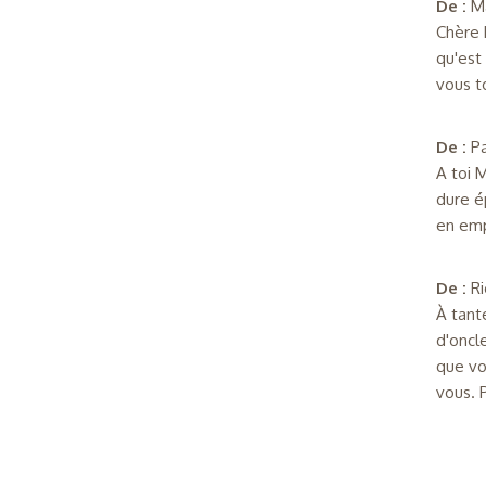
De :
M
Chère 
qu'est 
vous t
De :
P
A toi 
dure é
en emp
De :
R
À tant
d'oncl
que vo
vous. 