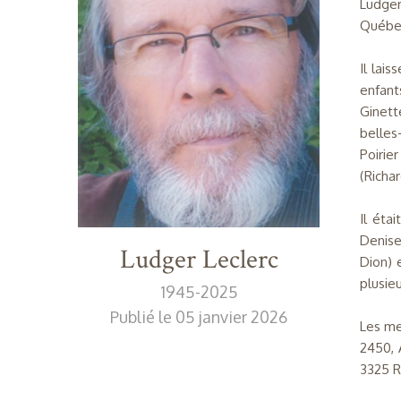
Ludger
Québe
Il lai
enfant
Ginett
belles
Poirie
(Richar
Il éta
Denise
Ludger Leclerc
Dion) 
plusie
1945-2025
Publié le 05 janvier 2026
Les me
2450, 
3325 R