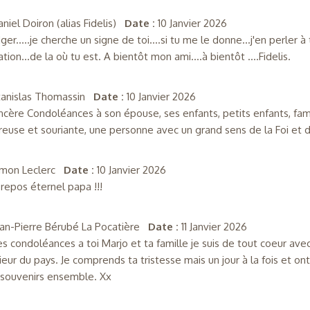
niel Doiron (alias Fidelis)
Date :
10 Janvier 2026
er.....je cherche un signe de toi....si tu me le donne...j'en perler
tion...de la où tu est. A bientôt mon ami....à bientôt ....Fidelis.
tanislas Thomassin
Date :
10 Janvier 2026
ncère Condoléances à son épouse, ses enfants, petits enfants, fam
reuse et souriante, une personne avec un grand sens de la Foi et de
imon Leclerc
Date :
10 Janvier 2026
repos éternel papa !!!
ean-Pierre Bérubé La Pocatière
Date :
11 Janvier 2026
es condoléances a toi Marjo et ta famille je suis de tout coeur avec
ieur du pays. Je comprends ta tristesse mais un jour à la fois et on
souvenirs ensemble. Xx