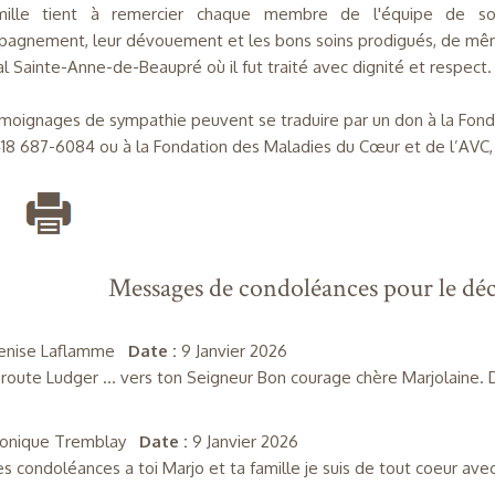
mille tient à remercier chaque membre de l'équipe de soi
agnement, leur dévouement et les bons soins prodigués, de même 
tal Sainte-Anne-de-Beaupré où il fut traité avec dignité et respect.
moignages de sympathie peuvent se traduire par un don à la Fondat
 418 687-6084 ou à la Fondation des Maladies du Cœur et de l’AVC,
Messages de condoléances pour le déc
enise Laflamme
Date :
9 Janvier 2026
route Ludger … vers ton Seigneur Bon courage chère Marjolaine.
onique Tremblay
Date :
9 Janvier 2026
es condoléances a toi Marjo et ta famille je suis de tout coeur ave