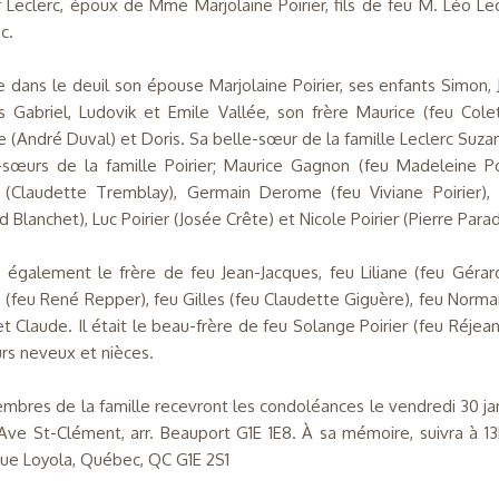
 Leclerc, époux de Mme Marjolaine Poirier, fils de feu M. Léo L
c.
sse dans le deuil son épouse Marjolaine Poirier, ses enfants Simon, 
s Gabriel, Ludovik et Emile Vallée, son frère Maurice (feu Col
e (André Duval) et Doris. Sa belle-sœur de la famille Leclerc Suza
-sœurs de la famille Poirier; Maurice Gagnon (feu Madeleine Poiri
r (Claudette Tremblay), Germain Derome (feu Viviane Poirier), Y
d Blanchet), Luc Poirier (Josée Crête) et Nicole Poirier (Pierre Parad
it également le frère de feu Jean-Jacques, feu Liliane (feu Gérar
 (feu René Repper), feu Gilles (feu Claudette Giguère), feu Norma
et Claude. Il était le beau-frère de feu Solange Poirier (feu Réje
urs neveux et nièces.
mbres de la famille recevront les condoléances le vendredi 30 jan
Ave St-Clément, arr. Beauport G1E 1E8. À sa mémoire, suivra à 1
ue Loyola, Québec, QC G1E 2S1