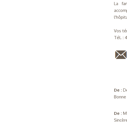
La fa
accomp
l'hôpi
Vos té
Tél. :
De :
D
Bonne 
De :
M
Sincèr