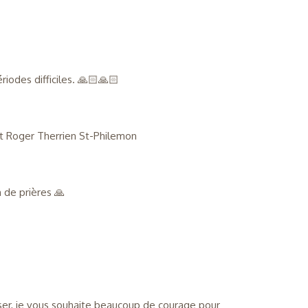
iodes difficiles. 🙏🏻🙏🏻
 et Roger Therrien St-Philemon
 de prières 🙏
sser, je vous souhaite beaucoup de courage pour