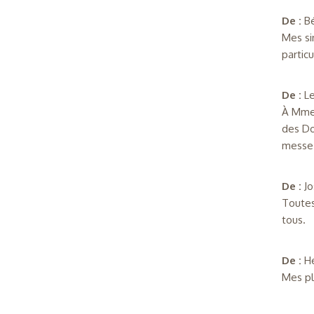
De :
B
Mes si
particu
De :
L
À Mme 
des Do
messe 
De :
Jo
Toutes
tous.
De :
H
Mes pl