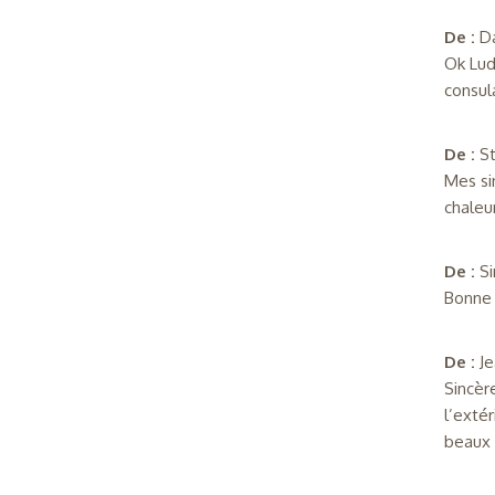
De :
Da
Ok Ludg
consula
De :
S
Mes si
chaleu
De :
S
Bonne 
De :
J
Sincèr
l’extér
beaux 