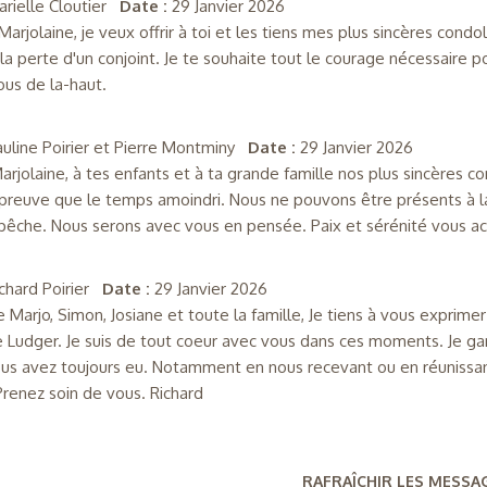
arielle Cloutier
Date :
29 Janvier 2026
Marjolaine, je veux offrir à toi et les tiens mes plus sincères cond
la perte d'un conjoint. Je te souhaite tout le courage nécessaire po
ous de la-haut.
auline Poirier et Pierre Montminy
Date :
29 Janvier 2026
Marjolaine, à tes enfants et à ta grande famille nos plus sincères
preuve que le temps amoindri. Nous ne pouvons être présents à l
êche. Nous serons avec vous en pensée. Paix et sérénité vous acc
ichard Poirier
Date :
29 Janvier 2026
e Marjo, Simon, Josiane et toute la famille, Je tiens à vous exprim
e Ludger. Je suis de tout coeur avec vous dans ces moments. Je gar
us avez toujours eu. Notamment en nous recevant ou en réunissan
Prenez soin de vous. Richard
RAFRAÎCHIR LES MESSA