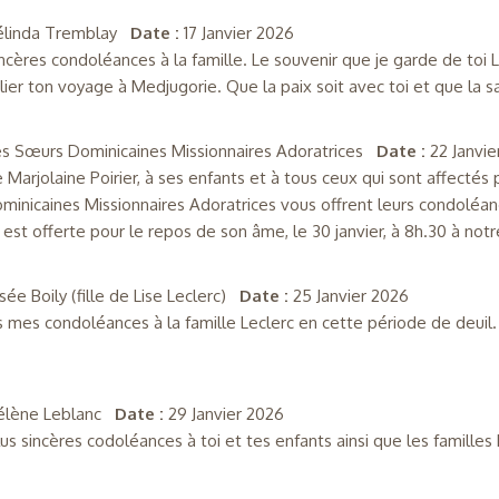
élinda Tremblay
Date :
17 Janvier 2026
ncères condoléances à la famille. Le souvenir que je garde de toi Lu
lier ton voyage à Medjugorie. Que la paix soit avec toi et que la sa
es Sœurs Dominicaines Missionnaires Adoratrices
Date :
22 Janvi
Marjolaine Poirier, à ses enfants et à tous ceux qui sont affecté
minicaines Missionnaires Adoratrices vous offrent leurs condoléan
est offerte pour le repos de son âme, le 30 janvier, à 8h.30 à notre 
sée Boily (fille de Lise Leclerc)
Date :
25 Janvier 2026
 mes condoléances à la famille Leclerc en cette période de deuil.
élène Leblanc
Date :
29 Janvier 2026
us sincères codoléances à toi et tes enfants ainsi que les familles 