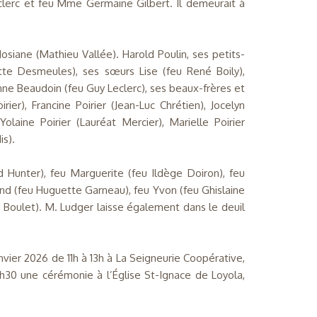
eclerc et feu Mme Germaine Gilbert. Il demeurait à
Josiane (Mathieu Vallée). Harold Poulin, ses petits-
ette Desmeules), ses sœurs Lise (feu René Boily),
nne Beaudoin (feu Guy Leclerc), ses beaux-frères et
er), Francine Poirier (Jean-Luc Chrétien), Jocelyn
olaine Poirier (Lauréat Mercier), Marielle Poirier
is).
d Hunter), feu Marguerite (feu Ildège Doiron), feu
nd (feu Huguette Garneau), feu Yvon (feu Ghislaine
an Boulet). M. Ludger laisse également dans le deuil
vier 2026 de 11h à 13h à La Seigneurie Coopérative,
3h30 une cérémonie à l’Église St-Ignace de Loyola,