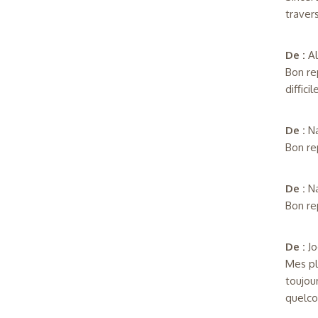
traver
De :
A
Bon re
diffici
De :
N
Bon re
De :
N
Bon re
De :
J
Mes pl
toujou
quelco