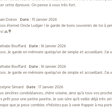
ser cette épreuve. On pense à vous très fort.
lain Doiron
Date :
15 Janvier 2026
pos éternel Oncle Ludger ! Je garde de bons souvenirs de toi à j
les! 🙏💐
athalie Bouffard
Date :
16 Janvier 2026
pos. Je garde en mémoire quelqu'un de simple et accueillant. J'ai 
athalie Bouffard
Date :
16 Janvier 2026
pos. Je garde en mémoire quelqu'un de simple et accueillant. J'ai 
ocelyne Simard
Date :
17 Janvier 2026
us sincères condoléances, chère voisine, ainsi qu'à tous vos proche
rs prêt pour une petite jasette. Je suis sûre qu'il veille déjà très
nque que je peux combler, n'hésitez pas à venir frapper à ma port