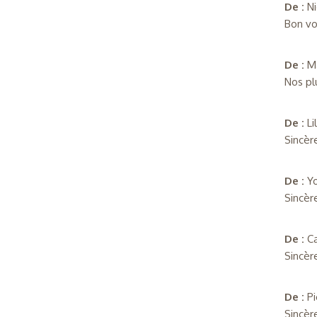
De :
N
Bon vo
De :
M
Nos pl
De :
L
Sincèr
De :
Y
Sincèr
De :
Ca
Sincèr
De :
Pi
Sincèr