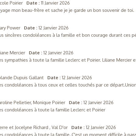
icole Poirier
Date :
11 Janvier 2026
yage mon beau-frère et sache je je garde un bon souvenir de toi.
ary Power
Date :
12 Janvier 2026
us sincères condoléances à la famille et bon courage durant ces pér
iliane Mercier
Date :
12 Janvier 2026
es sympathies à toute la famille Leclerc et Poirier. Liliane Mercier
olande Dupuis Gallant
Date :
12 Janvier 2026
es condoléances à tous ceux et celles touchés par ce départ.Union
roline Pelletier, Monique Poirier
Date :
12 Janvier 2026
es condoléances à toute la famille Leclerc et Poirier
erre et Jocelyne Richard , Val D'or
Date :
12 Janvier 2026
es condoléances à toute la famille,.C'est un moment difficile à pa