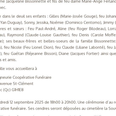
me Jacqueline Bissonnette et fils de feu dame Marie-Ange Ferlan
bec.
se dans le deuil ses enfants : Gilles (Marie-Josée Gouge), feu Johan
(Yan Duguay), Sonny, Jessika, Noémie (Dominico Centomo), Jimmy (
ères et sœurs : Feu Paul-André, Aline (feu Roger Bilodeau), Lorr
au), Raymond (Claude-Louise Gauthier), feu Denis (Carole Moffe
e); ses beaux-frères et belles-soeurs de la famille Bissonnett
n), feu Nicole (Feu Lionel Dion), feu Claude (Liliane Labonté), feu 
s), feu Gaétan (Réjeanne Bisson), Diane (Jacques Fortier) ainsi qu
s et amis.
lle vous accueillera à
gneurie Coopérative Funéraire
avenue St-Clément
 (Qc) G1H1E8
dredi 12 septembre 2025 de 18h00 à 20h00. Une cérémonie d’au revo
ative funéraire. Ses cendres seront déposées au cimetière la Sou