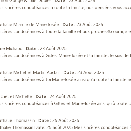
imon Gouge & Julie Dodier
Date :
23 Août 2025
us sincères condoléances a toute la famille, nos pensées vous a
athalie M amie de Marie Josée
Date :
23 Août 2025
ncères condoléances à toute la famille et aux proches🙏courage e
yne Michaud
Date :
23 Août 2025
ncères condoléances à Gilles, Marie-Josée et la famille. Je suis de
thalie Michel et Martin Auclair
Date :
23 Août 2025
ncères condoléances à toi Marie-Josée ainsi qu'a toute la famille 
ichel et Michelle
Date :
24 Août 2025
us sincères condoléances à Gilles et Marie-Josée ainsi qu’à toute la
athalie Thomassin
Date :
25 Août 2025
thalie Thomassin Date: 25 août 2025 Mes sincères condoléances à M