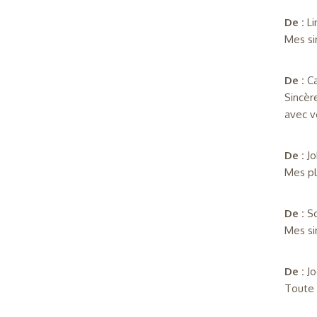
De :
L
Mes si
De :
C
Sincèr
avec v
De :
J
Mes pl
De :
S
Mes si
De :
J
Toute 