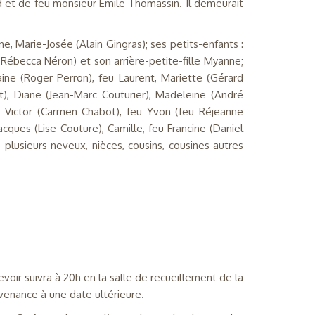
d et de feu monsieur Émile Thomassin. Il demeurait
ne, Marie-Josée (Alain Gingras); ses petits-enfants :
Rébecca Néron) et son arrière-petite-fille Myanne;
aine (Roger Perron), feu Laurent, Mariette (Gérard
t), Diane (Jean-Marc Couturier), Madeleine (André
e: Victor (Carmen Chabot), feu Yvon (feu Réjeanne
Jacques (Lise Couture), Camille, feu Francine (Daniel
e plusieurs neveux, nièces, cousins, cousines autres
ir suivra à 20h en la salle de recueillement de la
venance à une date ultérieure.