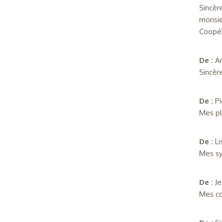
Sincèr
monsie
Coopér
De :
A
Sincèr
De :
P
Mes pl
De :
L
Mes sy
De :
J
Mes co