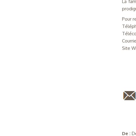
La fam
prodig
Pour r
Téléph
Téléco
Courri
Site W
De :
D