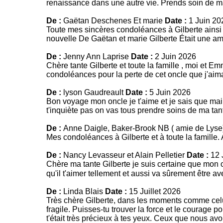
renaissance dans une autre vie. Prends soin de ma
De :
Gaëtan Deschenes Et marie
Date :
1 Juin 20
Toute mes sincères condoléances à Gilberte ainsi qu
nouvelle De Gaëtan et marie Gilberte Était une 
De :
Jenny Ann Laprise
Date :
2 Juin 2026
Chère tante Gilberte et toute la famille , moi et 
condoléances pour la perte de cet oncle que j'aima
De :
lyson Gaudreault
Date :
5 Juin 2026
Bon voyage mon oncle je t'aime et je sais que mai
t'inquiète pas on vas tous prendre soins de ma ta
De :
Anne Daigle, Baker-Brook NB ( amie de Lys
Mes condoléances à Gilberte et à toute la famille.
De :
Nancy Levasseur et Alain Pelletier
Date :
12 J
Chère ma tante Gilberte je suis certaine que mon
qu'il t'aimer tellement et aussi va sûrement être 
De :
Linda Blais
Date :
15 Juillet 2026
Très chère Gilberte, dans les moments comme celui
fragile. Puisses-tu trouver la force et le courage p
t'était très précieux à tes yeux. Ceux que nous av