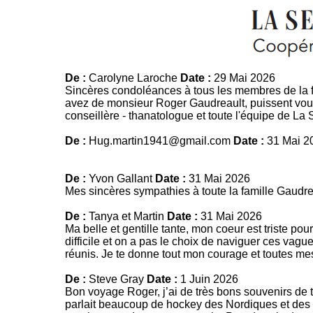
De :
Carolyne Laroche
Date :
29 Mai 2026
Sincères condoléances à tous les membres de la 
avez de monsieur Roger Gaudreault, puissent vous
conseillère - thanatologue et toute l'équipe de La
De :
Hug.martin1941@gmail.com
Date :
31 Mai 2
De :
Yvon Gallant
Date :
31 Mai 2026
Mes sincères sympathies à toute la famille Gaudrea
De :
Tanya et Martin
Date :
31 Mai 2026
Ma belle et gentille tante, mon coeur est triste pou
difficile et on a pas le choix de naviguer ces vagu
réunis. Je te donne tout mon courage et toutes m
De :
Steve Gray
Date :
1 Juin 2026
Bon voyage Roger, j’ai de très bons souvenirs de
parlait beaucoup de hockey des Nordiques et des C