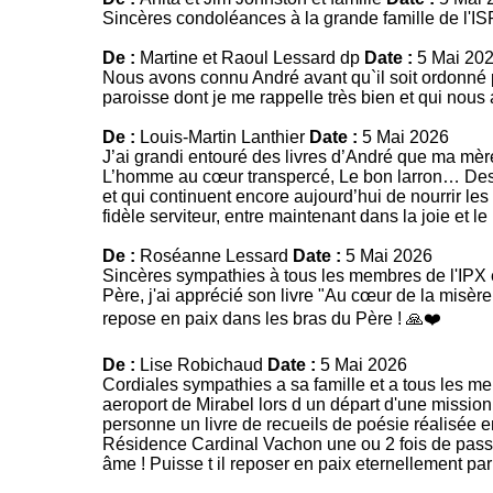
Sincères condoléances à la grande famille de l'I
De :
Martine et Raoul Lessard dp
Date :
5 Mai 20
Nous avons connu André avant qu`il soit ordonné prê
paroisse dont je me rappelle très bien et qui nou
De :
Louis-Martin Lanthier
Date :
5 Mai 2026
J’ai grandi entouré des livres d’André que ma mère
L’homme au cœur transpercé, Le bon larron… Des 
et qui continuent encore aujourd’hui de nourrir l
fidèle serviteur, entre maintenant dans la joie et l
De :
Roséanne Lessard
Date :
5 Mai 2026
Sincères sympathies à tous les membres de l'IPX e
Père, j'ai apprécié son livre "Au cœur de la misère,
repose en paix dans les bras du Père ! 🙏❤️
De :
Lise Robichaud
Date :
5 Mai 2026
Cordiales sympathies a sa famille et a tous les mem
aeroport de Mirabel lors d un départ d'une missionn
personne un livre de recueils de poésie réalisée en 
Résidence Cardinal Vachon une ou 2 fois de passag
âme ! Puisse t il reposer en paix eternellement par