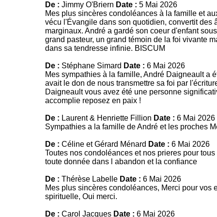
De :
Jimmy O'Briern
Date :
5 Mai 2026
Mes plus sincères condoléances à la famille et aux
vécu l'Évangile dans son quotidien, convertit des 
marginaux. André a gardé son coeur d'enfant sous l'
grand pasteur, un grand témoin de la foi vivante mai
dans sa tendresse infinie. BISCUM
De :
Stéphane Simard
Date :
6 Mai 2026
Mes sympathies à la famille, André Daigneault a é
avait le don de nous transmettre sa foi par l'écrit
Daigneault vous avez été une personne significat
accomplie reposez en paix !
De :
Laurent & Henriette Fillion
Date :
6 Mai 2026
Sympathies a la famille de André et les proches M
De :
Céline et Gérard Ménard
Date :
6 Mai 2026
Toutes nos condoléances et nos prieres pour tous c
toute donnée dans l abandon et la confiance
De :
Thérèse Labelle
Date :
6 Mai 2026
Mes plus sincères condoléances, Merci pour vos en
spirituelle, Oui merci.
De :
Carol Jacques
Date :
6 Mai 2026