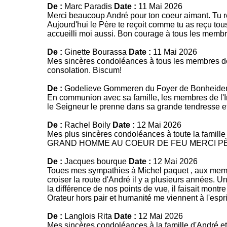
De :
Marc Paradis
Date :
11 Mai 2026
Merci beaucoup André pour ton coeur aimant. Tu 
Aujourd'hui le Père te reçoit comme tu as reçu tou
accueilli moi aussi. Bon courage à tous les membres
De :
Ginette Bourassa
Date :
11 Mai 2026
Mes sincères condoléances à tous les membres de l
consolation. Biscum!
De :
Godelieve Gommeren du Foyer de Bonheide
En communion avec sa famille, les membres de l'In
le Seigneur le prenne dans sa grande tendresse et
De :
Rachel Boily
Date :
12 Mai 2026
Mes plus sincères condoléances à toute la famille
GRAND HOMME AU COEUR DE FEU MERCI P
De :
Jacques bourque
Date :
12 Mai 2026
Toues mes sympathies à Michel paquet , aux membres
croiser la route d'André il y a plusieurs années. Un
la différence de nos points de vue, il faisait montr
Orateur hors pair et humanité me viennent à l'espr
De :
Langlois Rita
Date :
12 Mai 2026
Mes sincères condoléances à la famille d'André et à