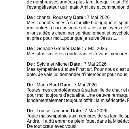
de nombreuses années plus tard, lorsqu'il était P
l'évangélisateur qu'il était. Amitiés et communion d
De :
chantal Roussety
Date :
7 Mai 2026
Mes condoléances à sa famille biologique et spiritu
rencontres à l'occasion de retraites aux foyers de C
m'ont aidée à cheminer spirituellement et psycho
et priez pour moi...pour que je suive Jésus....
De :
Genade Grenier
Date :
7 Mai 2026
Mes plus sincères condoléances à vous membres de
De :
Sylvie et Michel
Date :
7 Mai 2026
Mes sympathies à toute l’institut. Pour nous c’est 
date. Je vais lui demander d’intercéder pour nous.
De :
Mario Bard
Date :
7 Mai 2026
Toutes mes condoléances à sa famille de chair et à c
pour moi toujours d'actualité. Une oeuvre remarquab
fondamentalement toujours offrir : la miséricorde.
De :
Louise Lampron
Date :
7 Mai 2026
Toute ma sympathie aux membres de sa famille spir
André, il a dû entrer de plein fouet dans la Misé
De tout cœur avec vous!