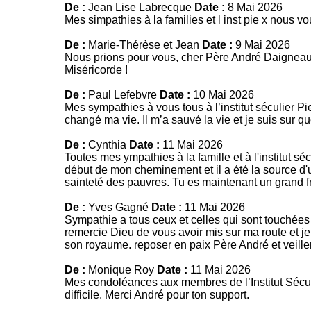
De :
Jean Lise Labrecque
Date :
8 Mai 2026
Mes simpathies à la families et l inst pie x nous 
De :
Marie-Thérèse et Jean
Date :
9 Mai 2026
Nous prions pour vous, cher Père André Daigneault
Miséricorde !
De :
Paul Lefebvre
Date :
10 Mai 2026
Mes sympathies à vous tous à l’institut séculier 
changé ma vie. Il m’a sauvé la vie et je suis sur q
De :
Cynthia
Date :
11 Mai 2026
Toutes mes ympathies à la famille et à l'institut sécu
début de mon cheminement et il a été la source d'
sainteté des pauvres. Tu es maintenant un grand fr
De :
Yves Gagné
Date :
11 Mai 2026
Sympathie a tous ceux et celles qui sont touchées
remercie Dieu de vous avoir mis sur ma route et j
son royaume. reposer en paix Père André et veille
De :
Monique Roy
Date :
11 Mai 2026
Mes condoléances aux membres de l’Institut Sécu
difficile. Merci André pour ton support.