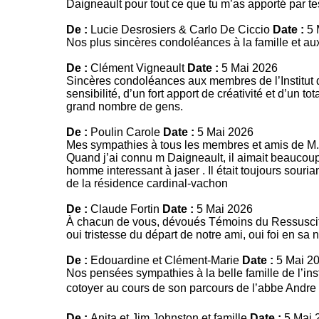
Daigneault pour tout ce que tu m’as apporté par tes
De :
Lucie Desrosiers & Carlo De Ciccio
Date :
5 
Nos plus sincères condoléances à la famille et a
De :
Clément Vigneault
Date :
5 Mai 2026
Sincères condoléances aux membres de l’Institut 
sensibilité, d’un fort apport de créativité et d’un 
grand nombre de gens.
De :
Poulin Carole
Date :
5 Mai 2026
Mes sympathies à tous les membres et amis de M. 
Quand j’ai connu m Daigneault, il aimait beaucoup a
homme interessant à jaser . Il était toujours souri
de la résidence cardinal-vachon
De :
Claude Fortin
Date :
5 Mai 2026
À chacun de vous, dévoués Témoins du Ressuscit
oui tristesse du départ de notre ami, oui foi en s
De :
Edouardine et Clément-Marie
Date :
5 Mai 2
Nos pensées sympathies à la belle famille de l’ins
cotoyer au cours de son parcours de l’abbe Andre
De :
Anita et Jim Johnston et famille
Date :
5 Mai 