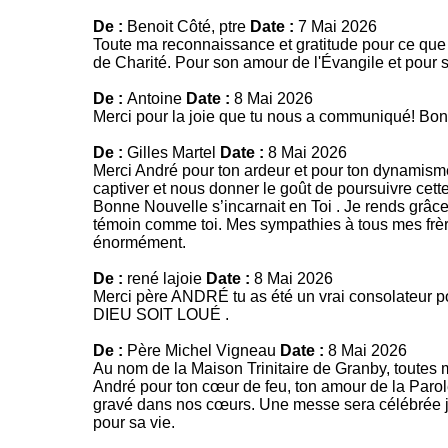
De :
Benoit Côté, ptre
Date :
7 Mai 2026
Toute ma reconnaissance et gratitude pour ce qu
de Charité. Pour son amour de l'Évangile et pour 
De :
Antoine
Date :
8 Mai 2026
Merci pour la joie que tu nous a communiqué! Bonn
De :
Gilles Martel
Date :
8 Mai 2026
Merci André pour ton ardeur et pour ton dynamism
captiver et nous donner le goût de poursuivre cett
Bonne Nouvelle s’incarnait en Toi . Je rends grâce 
témoin comme toi. Mes sympathies à tous mes frère
énormément.
De :
rené lajoie
Date :
8 Mai 2026
Merci père ANDRÉ tu as été un vrai consolateur po
DIEU SOIT LOUÉ .
De :
Père Michel Vigneau
Date :
8 Mai 2026
Au nom de la Maison Trinitaire de Granby, toutes m
André pour ton cœur de feu, ton amour de la Parol
gravé dans nos cœurs. Une messe sera célébrée je
pour sa vie.