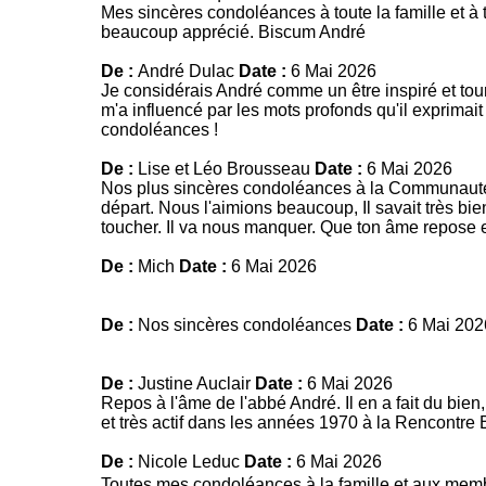
Mes sincères condoléances à toute la famille et à to
beaucoup apprécié. Biscum André
De :
André Dulac
Date :
6 Mai 2026
Je considérais André comme un être inspiré et tour
m'a influencé par les mots profonds qu'il exprimait 
condoléances !
De :
Lise et Léo Brousseau
Date :
6 Mai 2026
Nos plus sincères condoléances à la Communauté, 
départ. Nous l'aimions beaucoup, Il savait très b
toucher. Il va nous manquer. Que ton âme repose 
De :
Mich
Date :
6 Mai 2026
De :
Nos sincères condoléances
Date :
6 Mai 202
De :
Justine Auclair
Date :
6 Mai 2026
Repos à l'âme de l'abbé André. Il en a fait du bie
et très actif dans les années 1970 à la Rencontre
De :
Nicole Leduc
Date :
6 Mai 2026
Toutes mes condoléances à la famille et aux membre