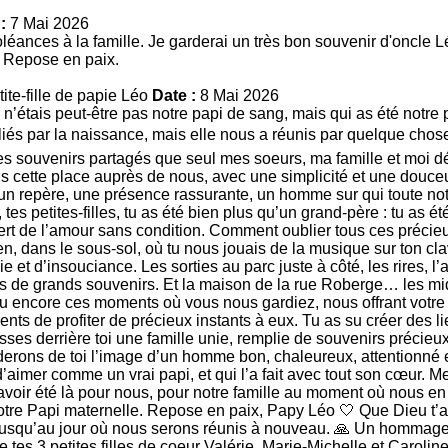
:
7 Mai 2026
léances à la famille. Je garderai un très bon souvenir d'oncle
t. Repose en paix.
ite-fille de papie Léo
Date :
8 Mai 2026
i n’étais peut-être pas notre papi de sang, mais qui as été notre
liés par la naissance, mais elle nous a réunis par quelque chose 
les souvenirs partagés que seul mes soeurs, ma famille et moi 
s cette place auprès de nous, avec une simplicité et une douce
 un repère, une présence rassurante, un homme sur qui toute not
tes petites-filles, tu as été bien plus qu’un grand-père : tu as été
fert de l’amour sans condition. Comment oublier tous ces préc
, dans le sous-sol, où tu nous jouais de la musique sur ton cl
 et d’insouciance. Les sorties au parc juste à côté, les rires, l’ai
s de grands souvenirs. Et la maison de la rue Roberge… les midi
ou encore ces moments où vous nous gardiez, nous offrant votre
ents de profiter de précieux instants à eux. Tu as su créer des l
isses derrière toi une famille unie, remplie de souvenirs précieu
derons de toi l’image d’un homme bon, chaleureux, attentionné 
aimer comme un vrai papi, et qui l’a fait avec tout son cœur. Me
voir été là pour nous, pour notre famille au moment où nous en
notre Papi maternelle. Repose en paix, Papy Léo 🤍 Que Dieu t’
i, jusqu’au jour où nous serons réunis à nouveau. 🙏 Un hommage 
e tes 3 petites filles de coeur Valérie, Marie-Michelle et Caroli