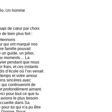
 Léo. Un homme
 papi de cœur par choix
de bien plus fort :
détennons
ur qui ont marqué nos
re famille pouvait
 un guide, un pilier,
ieux moments… La
avier pendant que nous
r frais, et ces instants
s d’école où l’on venait
 temps et votre amour
iens sincères avec
x qui continueront de
et profondément aimant.
rci pour tout ce que tu
 avions le plus besoin
accueille dans Sa
pour toi qui n'a pu être
ne Dionne. Nous