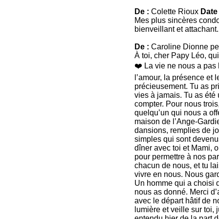
De :
Colette Rioux
Date 
Mes plus sincères condo
bienveillant et attachan
De :
Caroline Dionne pet
À toi, cher Papy Léo, qu
❤️ La vie ne nous a pas 
l’amour, la présence et 
précieusement. Tu as pri
vies à jamais. Tu as été
compter. Pour nous trois, 
quelqu’un qui nous a of
maison de l’Ange-Gardien
dansions, remplies de joie
simples qui sont devenu
dîner avec toi et Mami, 
pour permettre à nos par
chacun de nous, et tu la
vivre en nous. Nous gar
Un homme qui a choisi d’
nous as donné. Merci d’a
avec le départ hâtif de 
lumière et veille sur to
entendu hier de la part d