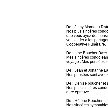
De :
Jinny Morneau
Date
Nos plus sincères condo
que vous ayez de monsie
vous aider à les partage
Coopérative Funéraire.
De :
Line Boucher
Date 
Mes sincères condoléance
voyage . Mes pensées se
De :
Jean et Johanne 
Nos pensées sont avec 
De :
Denise boucher et 
Nos plus sincères condol
dure épreuve.
De :
Hélène Boucher et
Nos sincères sympathies