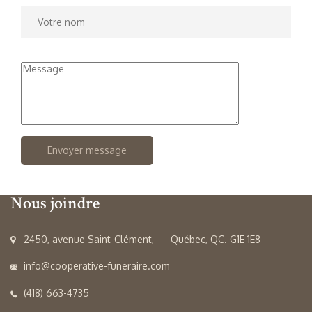
Nous joindre
2450, avenue Saint-Clément, Québec, QC. G1E 1E8
info@cooperative-funeraire.com
(418) 663-4735